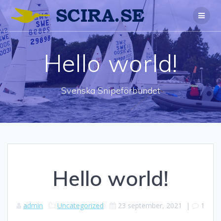
Hello world!
Svenska Snipeförbundet
Hello world!
admin
Uncategorized
23 september, 2021
|
1